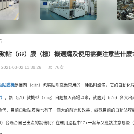
析
動貼（tiē）膜（標）機選購及使用需要注意些什麽
2021-03-02 11:39:26
76次
動貼膜機
是目前（qián）包裝貼附職業常用的一種貼附設備，它的自動化程
ī）
，該（gāi）款機型（xíng）自經投入商場以來，就遭到（dào）各大出
換代，目前自動貼膜機也有了一個大的前進和改善，縱觀目前的自動貼膜機
yī）台適合自己出產的設備呢？在運用過程中17.c一起草又應該注意哪些（x