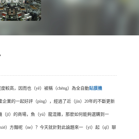
?
度較高，因而也（yě）被稱（chēng）為全自動
貼膜機
產企業的一起好評（píng），經過了近（jìn）20年的不斷更新
（jī）的商場，魚（yú）龍混雜，那麽如何能夠選購到一
iē）方麵呢（ne）？今天就針對此論題來一（yī）起（qǐ）聊