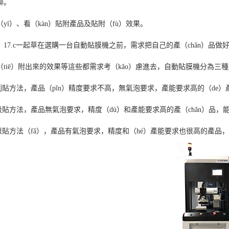
聊。
（yī）、看（kàn）貼附產品及貼附（fù）效果。
7.c一起草在選購一台自動貼膜機之前，需求把自己的產（chǎn）品做好（h
（tiē）附出來的效果等這些都需求考（kǎo）慮進去，自動貼膜機分為三
.刮貼方法，產品（pǐn）精度要求不高，無氣泡要求，產能要求高的（de
.吸貼方法，產品無氣泡要求，精度（dù）和產能要求高的產（chǎn）品，能夠選
.滾貼方法（fǎ），產品有氣泡要求，精度和（hé）產能要求也很高的產品，