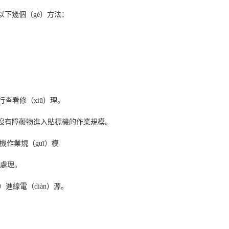
以下幾個（gè）方法：
行查看修（xiū）理。
保沒有障礙物進入貼標機的作業規模。
機作業規（guī）模
潮處理。
）進線電（diàn）源。