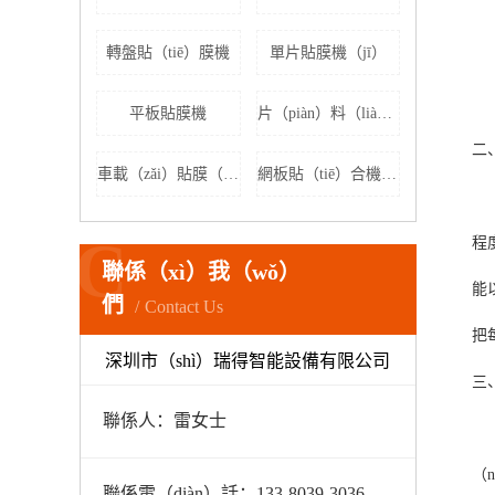
轉盤貼（tiē）膜機
單片貼膜機（jī）
平板貼膜機
片（piàn）料（liào）貼膜機
二
車載（zǎi）貼膜（mó）機
網板貼（tiē）合機（jī）
一
C
程
聯係（xì）我（wǒ）
能
們
Contact Us
把
深圳市（shì）瑞得智能設備有限公司
三
聯係人：雷女士
自
（
聯係電（diàn）話：133-8039-3036