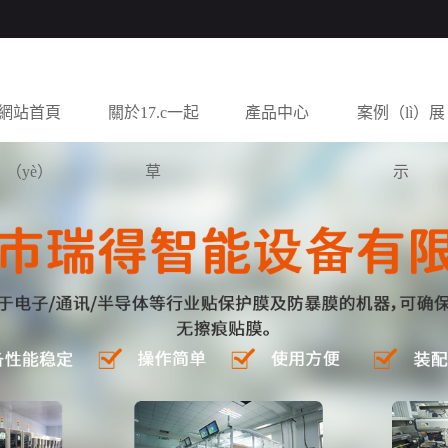
網站首頁
關於17.c一起
產品中心
案例（lì）展
（yè）
草
示