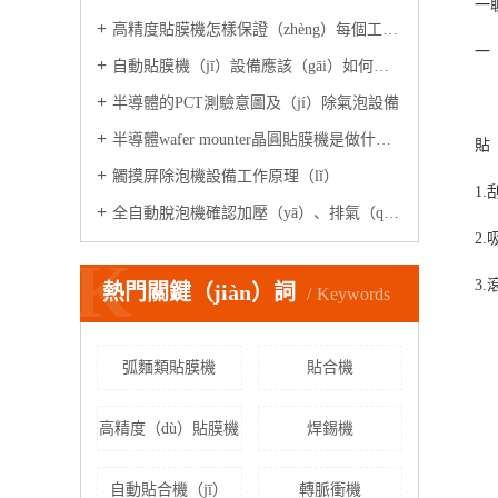
一
高精度貼膜機怎樣保證（zhèng）每個工位高速精準出（chū）膜的
一
自動貼膜機（jī）設備應該（gāi）如何（hé）調試操作（zuò）呢？
1
半導體的PCT測驗意圖及（jí）除氣泡設備
半導體wafer mounter晶圓貼膜機是做什麽的?
貼
觸摸屏除泡機設備工作原理（lǐ）
1
全自動脫泡機確認加壓（yā）、排氣（qì）電磁閥是否正（zhèng）常工作?
2
K
3
熱門關鍵（jiàn）詞
Keywords
弧麵類貼膜機
貼合機
高精度（dù）貼膜機
焊錫機
自動貼合機（jī）
轉脈衝機