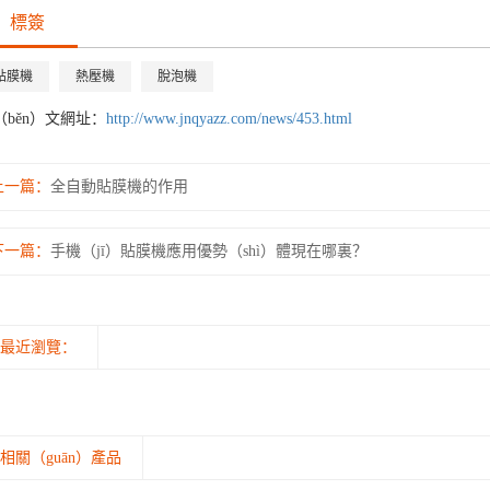
標簽
貼膜機
熱壓機
脫泡機
（běn）文網址：
http://www.jnqyazz.com/news/453.html
上一篇：
全自動貼膜機的作用
下一篇：
手機（jī）貼膜機應用優勢（shì）體現在哪裏？
最近瀏覽：
相關（guān）產品