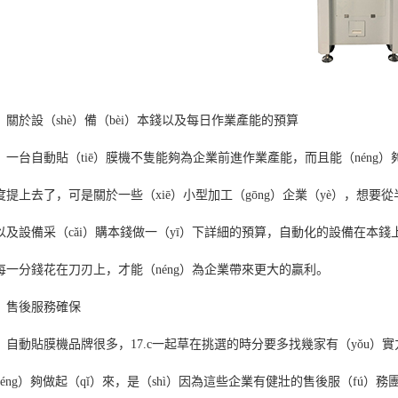
、關於設（shè）備（bèi）本錢以及每日作業產能的預算
台自動貼（tiē）膜機不隻能夠為企業前進作業產能，而且能（néng）
度提上去了，可是關於一些（xiē）小型加工（gōng）企業（yè），想要
以及設備采（cǎi）購本錢做一（yī）下詳細的預算，自動化的設備在本錢上
每一分錢花在刀刃上，才能（néng）為企業帶來更大的贏利。
、售後服務確保
動貼膜機品牌很多，17.c一起草在挑選的時分要多找幾家有（yǒu）實
néng）夠做起（qǐ）來，是（shì）因為這些企業有健壯的售後服（fú