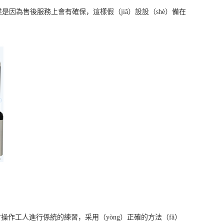
是因為售後服務上會有確保，這樣假（jiǎ）設設（shè）備在
作工人進行係統的練習，采用（yòng）正確的方法（fǎ）