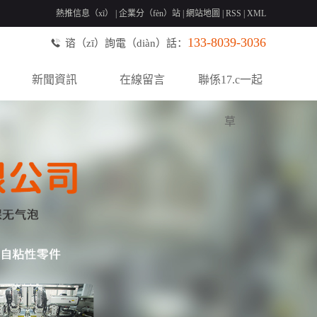
熱推信息（xī）
|
企業分（fèn）站
|
網站地圖
|
RSS
|
XML
133-8039-3036
谘（zī）詢電（diàn）話：
新聞資訊
在線留言
聯係17.c一起
草