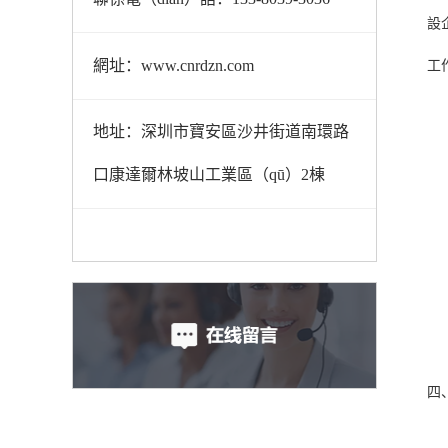
設
網址：www.cnrdzn.com
工
地址：深圳市寶安區沙井街道南環路
口康達爾林坡山工業區（qū）2棟
四
自