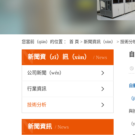
您當前（qián）的位置 ：
首 頁
>
新聞資訊（xùn）
>
技術分
N
自
新聞資（zī）訊（xùn）
News
公司新聞（wén）
自
行業資訊
（j
技術分析
與
N
（
新聞資訊
News