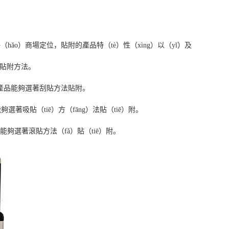
ǎo）商場定位，貼附的產品特（tè）性（xìng）以（yǐ）及
種貼附方法。
）產品能夠選著刮貼方法貼附。
著吸貼（tiē）方（fāng）法貼（tiē）附。
能夠選著滾貼方法（fǎ）貼（tiē）附。