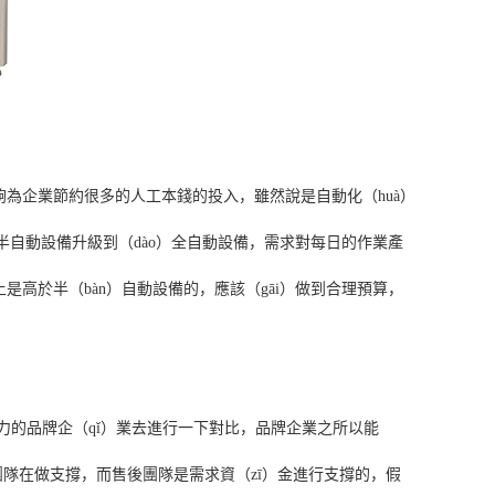
夠為企業節約很多的人工本錢的投入，雖然說是自動化（huà）
從半自動設備升級到（dào）全自動設備，需求對每日的作業產
是高於半（bàn）自動設備的，應該（gāi）做到合理預算，
力的品牌企（qǐ）業去進行一下對比，品牌企業之所以能
）務團隊在做支撐，而售後團隊是需求資（zī）金進行支撐的，假