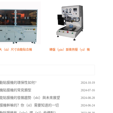
大（dà）尺寸自動貼合機
轉盤（pán）脈衝熱壓（yā）機
動貼膜機的環保性如何?
2024-10-19
機貼膜機的常見類型
2024-07-16
能貼膜機的發展趨勢（shì）與未來展望
2024-08-28
膜機幹嘛的？你（nǐ）需要知道的一切
2024-06-24
動貼膜機有（yǒu）哪（nǎ）些優點?
2023-08-30