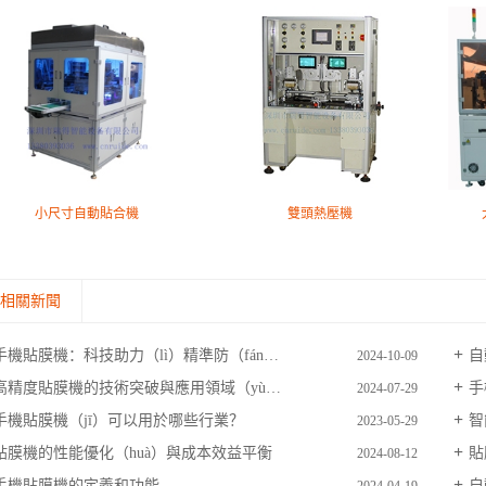
小尺寸自動貼合機
雙頭熱壓機
相關新聞
手機貼膜機：科技助力（lì）精準防（fáng）護
自
2024-10-09
高精度貼膜機的技術突破與應用領域（yù）拓展
手
2024-07-29
手機貼膜機（jī）可以用於哪些行業？
智
2023-05-29
貼膜機的性能優化（huà）與成本效益平衡
貼
2024-08-12
手機貼膜機的定義和功能
自
2024-04-19