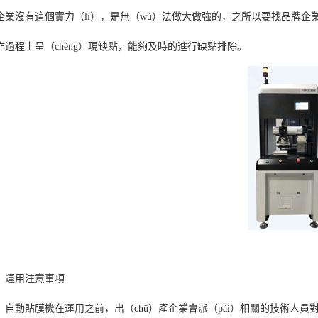
企業沒有這個實力（lì），是無（wú）法做大做強的，之所以要找品牌企業
作過程上呈（chéng）現缺點，能夠及時的進行缺點排除。
、運用注意事項
動貼膜機在運用之前，出（chū）產企業會派（pài）相關的技術人員對操