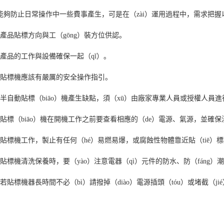
能夠防止日常操作中一些費事產生，可是在（zài）運用過程中，需求把握
、產品貼標方向與工（gōng）裝方位供認。
、產品的工作與設備確保一起（qǐ）。
、貼標機應該有嚴厲的安全操作指引。
、半自動貼標（biāo）機產生缺點，須（xū）由廠家專業人員或授權人員進
、貼標（biāo）機在開機工作之前要查看相應的（de）電源、氣源，並確
、貼標機工作，製止有任何（hé）易燃易爆，或腐蝕性物體靠近貼（tiē）標
、貼標機清洗保養時，要（yào）注意電器（qì）元件的防水、防（fáng）
、若貼標機器長時間不必（bì）請撥掉（diào）電源插頭（tóu）或堵截（jié