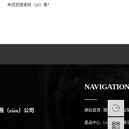
未找到搜索結（jié）果！
NAVIGATIO
1
（xiàn）公司
網站首頁
關於17.c一起
產品中心（xīn）
案例展