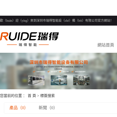
歡（huān）迎（yíng）來到深圳市瑞得智能設（shè）備（bèi）有限公司官方網站！
網站首頁
您當前的位置 ：
首 頁
> 標簽搜索
產品（0）
新聞（0）