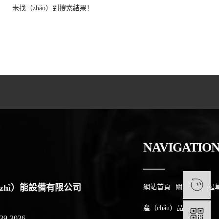
未找（zhǎo）到搜索結果！
NAVIGATIO
1
zhì）能設備有限公司
網站首頁
關於17.c一起
ì）
產（chǎn）品中心
9-3036