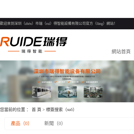
歡迎來到深圳（zhèn）市瑞（ruì）得智能設備有限公司官方（fāng）網站！
網站首頁
您當前的位置 ：
首 頁
> 標簽搜索（suǒ）
產品（0）
新聞（0）