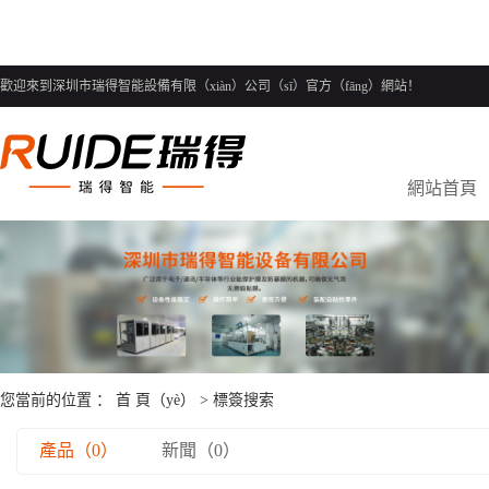
歡迎來到深圳市瑞得智能設備有限（xiàn）公司（sī）官方（fāng）網站！
網站首頁
您當前的位置 ：
首 頁（yè）
> 標簽搜索
產品（0）
新聞（0）