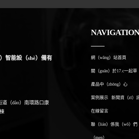
NAVIGATIO
é）智能設（shè）備有
網（wǎng）站首頁
關（guān）於17.c一起草
士
產品中（zhōng）心
案例展示
新聞資（zī）
道（dào）南環路口康
在線留言
棟
聯（lián）係我（wǒ）們
（men）