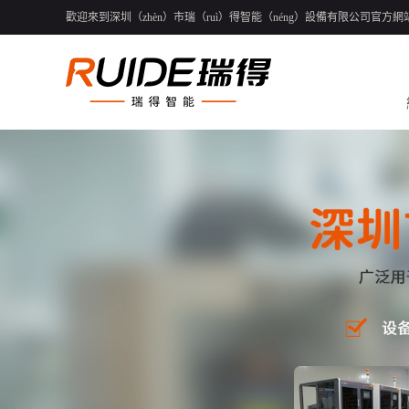
歡迎來到深圳（zhèn）市瑞（ruì）得智能（néng）設備有限公司官方網