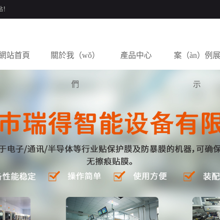
站！
網站首頁
關於我（wǒ）
產品中心
案（àn）例
們
示