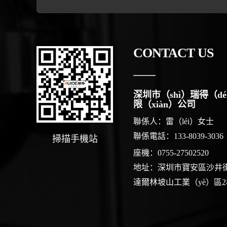
CONTACT US
深圳市（shì）瑞得（d
限（xiàn）公司
聯係人：雷（léi）女
聯係電話：133-8039-3036
掃描手機站
座機：0755-27502520
地址：深圳市寶安區沙井街
達爾林坡山工業（yè）區2