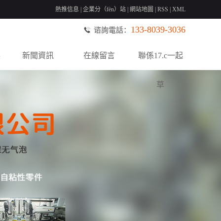
熱推信息
|
企業分（fèn）站
|
網站地圖
|
RSS
|
XML
133-8039-3036
谘詢電話：
展
新聞資訊
在線留言
聯係17.c一起
草