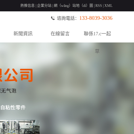
熱推信息
|
企業分站
|
網（wǎng）站地（dì）圖
|
RSS
|
XML
133-8039-3036
谘詢電話：
新聞資訊
在線留言
聯係17.c一起
草