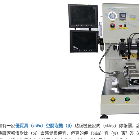
如有一家
優質
真（zhēn）空脫泡機（jī）
貼膜機廠家向（xiàng）你報
機廠家報價對比（bǐ）會感覺很便宜，但真的便（biàn）宜（yí）嗎？答（