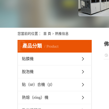
您當前的位置 ：
首 頁
>
熱推信息
P
佛
產品分類
Product
貼膜機
脫泡機
貼（tiē）合機（jī）
熱熔（róng）機