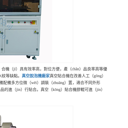
ē）合機（jī）具有效率高，對位方便，產（chǎn）品良率高等優
、水紋等缺點。
真空脫泡機
廠家
真空貼合機在改善人工（gōng）
備多方位微（wēi）調裝（zhuāng）置，適合不同外形
的進（jìn）行貼合。真空（kōng）貼合機膠輥可進（jìn）