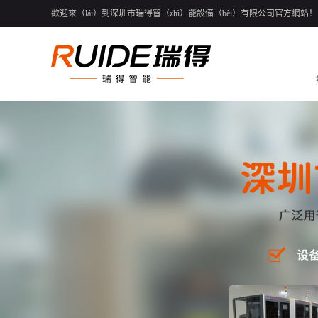
歡迎來（lái）到深圳市瑞得智（zhì）能設備（bèi）有限公司官方網站！