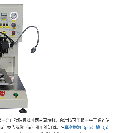
價，說一台自動貼膜機才兩三萬塊錢，你當時可能跟一些專業的貼
dá）案告訴你（nǐ）誰用誰知道。在
真空脫泡（pào）機（jī）