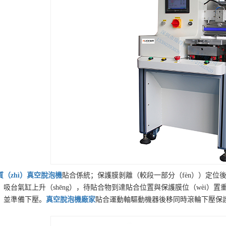
質（zhì）
真空脫泡機
貼合係統；保護膜剝離（較段一部分（fèn））定位後
，吸台氣缸上升（shēng），待貼合物到達貼合位置與保護膜位（wèi）置重
，並準備下壓。
真空脫泡機
廠家
貼合運動軸驅動機器後移同時滾輪下壓保