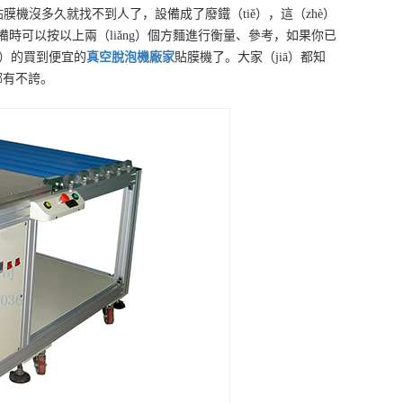
貼膜機沒多久就找不到人了，設備成了廢鐵（tiě），這（zhè）
備時可以按以上兩（liǎng）個方麵進行衡量、參考，如果你已
n）的買到便宜的
真空脫泡機
廠家
貼膜機了。大家（jiā）都知
哪有不誇。