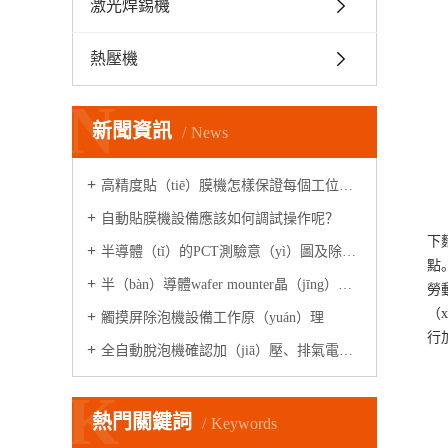
激光焊錫機
熱壓機
N
新聞資訊
News
高精度貼（tiē）膜機怎樣保證每個工位高（gāo）速精準出膜的
自動貼膜機設備應該如何調試操作呢？
下
半導體（tǐ）的PCT測驗意（yì）圖及除氣泡設備
點
半（bàn）導體wafer mounter晶（jīng）圓貼膜機是做什麽（me）的?
勞
（
觸摸屏除泡機設備工作原（yuán）理
行
全自動脫泡機確認加（jiā）壓、排氣電（diàn）磁閥是否正常工作?
K
熱門關鍵詞
Keywords