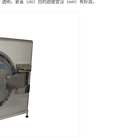
明，更直（zhí）白的說便宜沒（méi）有好貨。