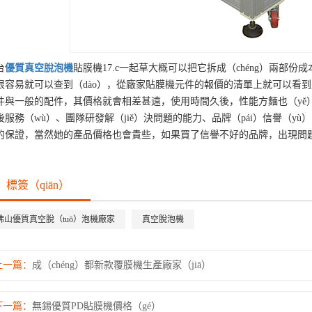
台
優質
真空脫泡機
貼膜機17.c一起草大概可以把它拆成（chéng）兩部份
很容易就可以查到（dào），從廠家貼膜機元件的報價的清單上就可以看到用
件與一般的配件，其價格就會相差甚遠，使用時間久後，性能方麵也（yě）
後服務（wù）、團隊研發解（jiě）決問題的能力、品牌（pái）信譽（yù
的保證，當然她的產品價格也會貴些，如果買了信譽不好的品牌，出現問題
標簽（qiān）
佛山優質真空脫（tuō）泡機廠家
真空脫泡機
上一篇：
成（chéng）都新款覆膜機生產廠家（jiā）
下一篇：
無錫優質PD貼膜機價格（gé）