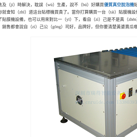
法及（jí）時解決，耽誤（wù）生產，說不（bú）好購買
優質
真空脫泡機
你就會知（zhī）道這台貼標機買貴了。當你打算購買一台（tái）貼膜機設
了貼膜機設備，也可以用來對比一（yī）下，看自（zì）己是不是真（zhē
，銷售都會說自（zì）己公（gōng）司好，品牌好，但你要清楚黃婆賣瓜