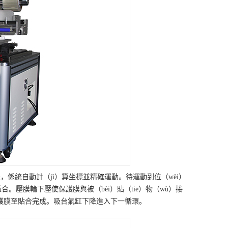
，係統自動計（jì）算坐標並精確運動。待運動到位（wèi）
合。壓膜輪下壓使保護膜與被（bèi）貼（tiē）物（wù）接
護膜至貼合完成。吸台氣缸下降進入下一循環。