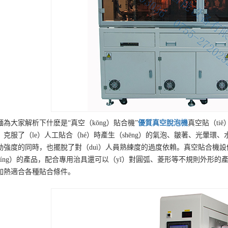
麵為大家解析下什麽是“真空（kōng）貼合機”
優質
真空脫泡機
真空貼（ti
。克服了（le）人工貼合（hé）時產生（shēng）的氣泡、皺著、光暈環
動強度的同時，也擺脫了對（duì）人員熟練度的過度依賴。真空貼合機設備配
xíng）的產品，配合專用治具還可以（yǐ）對圓弧、菱形等不規則外形的產品
加熱適合各種貼合條件。