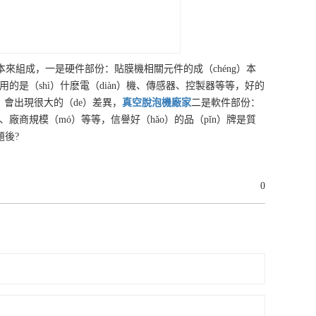
成本來組成，一是硬件部份：貼膜機相關元件的成（chéng）本
的是（shì）什麽電（diàn）機、傳感器、控製器等等，好的
會出現很大的（de）差異，
真空脫泡機
廠家
二是軟件部份：
）、廠商規模（mó）等等，信譽好（hǎo）的品（pǐn）牌是質
後?
0