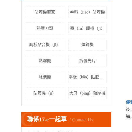
貼膜機廠家
卷料（liào）貼膜機
熱壓刀頭
覆（fù）膜機（jī）
網板貼合機（jī）
焊錫機
熱熔機
拆偏光片
除泡機
平板（bǎn）貼膜（mó）機
貼膜機（jī）
大屏（píng）熱壓機
優
後
C
觸
聯係17.c一起草
Contact Us