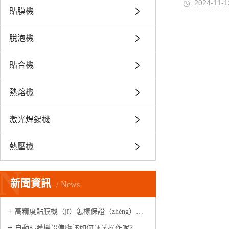
2024-11-1
貼膜機
脫泡機
貼合機
熱熔機
激光焊錫機
熱壓機
N
新聞資訊
News
高精度貼膜機（jī）怎樣保證（zhèng）每個工位高速精準出膜的
自動貼膜機設備應該如何調試操作呢？