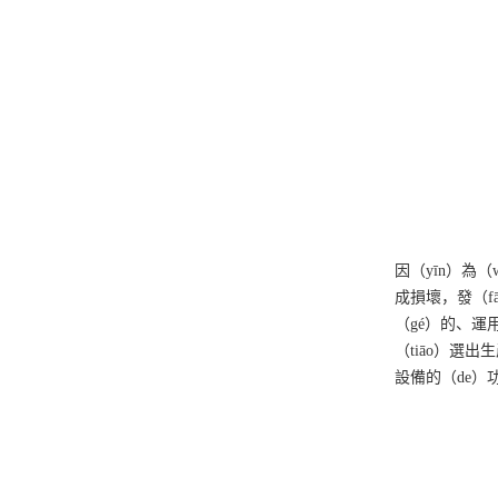
因（yīn）為
成損壞，發（f
（gé）的、運
（tiāo）選
設備的（de）