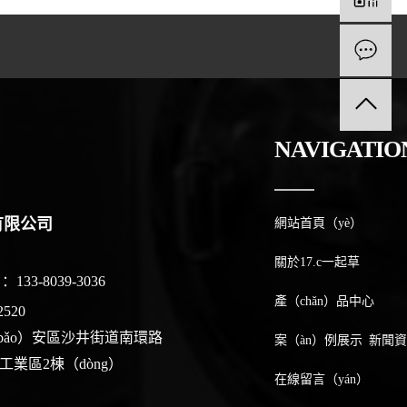
NAVIGATIO
有限公司
網站首頁（yè）
關於17.c一起草
33-8039-3036
產（chǎn）品中心
520
bǎo）安區沙井街道南環路
案（àn）例展示
新聞資
工業區2棟（dòng）
在線留言（yán）