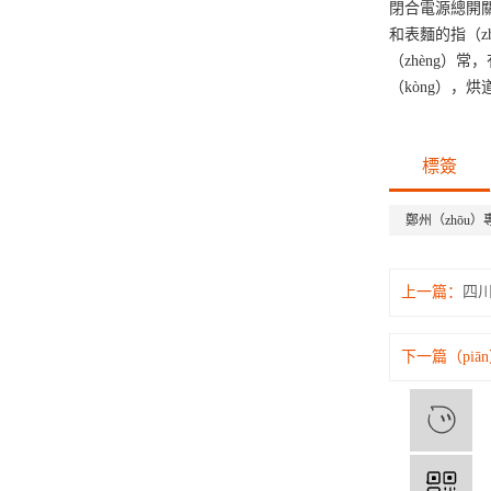
閉合電源總開關
和表麵的指（zh
（zhèng）
（kòng），烘
標簽
鄭州（zhōu
上一篇：
四川
下一篇（piā
1