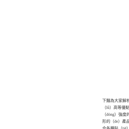
下麵為大家解析
（lǜ）高等優
（dòng）強
形的（de）產
合各種貼（ti