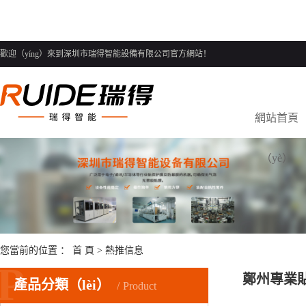
歡迎（yíng）來到深圳市瑞得智能設備有限公司官方網站！
網站首頁
（yè）
您當前的位置 ：
首 頁
>
熱推信息
P
鄭州專業
產品分類（lèi）
Product