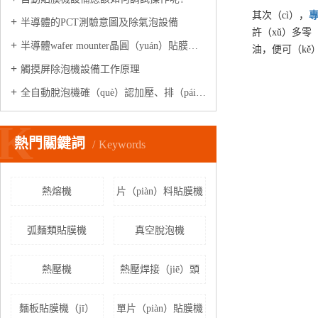
其次（cì），
半導體的PCT測驗意圖及除氣泡設備
許（xǔ）多零
半導體wafer mounter晶圓（yuán）貼膜機是做什麽的?
油，便可（kě
觸摸屏除泡機設備工作原理
全自動脫泡機確（què）認加壓、排（pái）氣電磁閥（fá）是否正常工作?
K
熱門關鍵詞
Keywords
熱熔機
片（piàn）料貼膜機
弧麵類貼膜機
真空脫泡機
熱壓機
熱壓焊接（jiē）頭
麵板貼膜機（jī）
單片（piàn）貼膜機