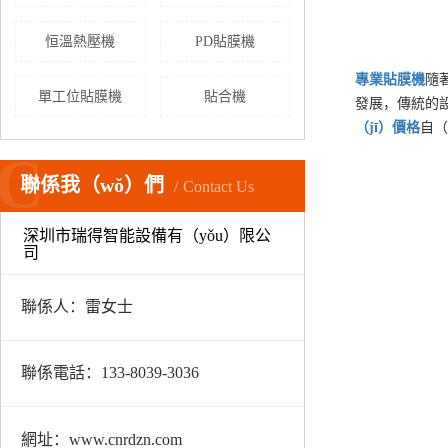
恒溫熱壓機
PD貼膜機
專業
貼膜機
隨
單工位貼膜機
貼合機
發展，傳統的設
（jī）
價格
自（
C
聯係我（wǒ）們
Contact Us
深圳市瑞得智能設備有（yǒu）限公
司
聯係人：雷女士
聯係電話：133-8039-3036
網址：www.cnrdzn.com