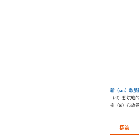
新（xīn）款
脈
（qǐ）動烘箱
塗（tú）布放
標簽