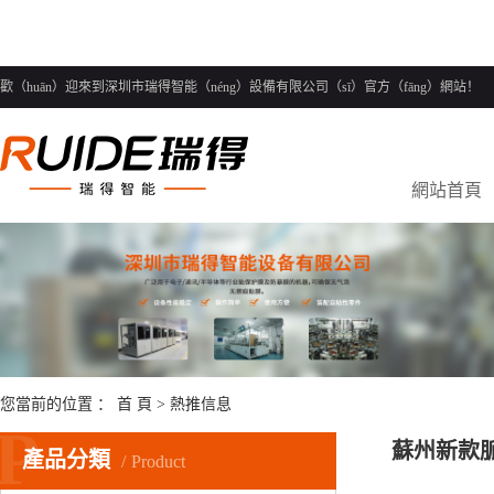
歡（huān）迎來到深圳市瑞得智能（néng）設備有限公司（sī）官方（fāng）網站！
網站首頁
您當前的位置 ：
首 頁
>
熱推信息
P
蘇州新款脈
產品分類
Product