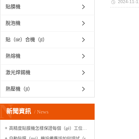
2024-11-1
貼膜機
脫泡機
貼（tiē）合機（jī）
熱熔機
激光焊錫機
熱壓機（jī）
N
新聞資訊
News
高精度貼膜機怎樣保證每個（gè）工位高速精準出膜的
自動貼膜（mó）機設備應該如何調試（shì）操作呢？