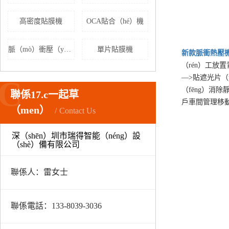
高密度貼膜機
OCA貼合（hé）機
脈（mò）衝壓（yā）頭
單片貼膜機
新款
脈衝熱壓
（rén）工放
—>貼遮光片（p
C
（fēng）消
聯係17.c一起草
戶車間管理移
（men）
Contact Us
深（shēn）圳市瑞得智能（néng）設
（shè）備有限公司
聯係人：雷女士
聯係電話：133-8039-3036