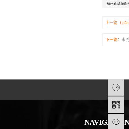
蘇州新款脈衝熱
上一篇（piā
下一篇：
東莞
1
NAVIGATIO