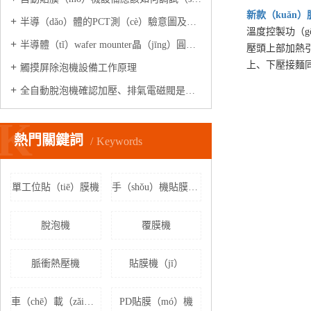
新款（kuǎn）
半導（dǎo）體的PCT測（cè）驗意圖及除氣泡設備
溫度控製功（g
半導體（tǐ）wafer mounter晶（jīng）圓貼膜機是做什麽的?
壓頭上部加熱引用特
上、下壓接麵同
觸摸屏除泡機設備工作原理
全自動脫泡機確認加壓、排氣電磁閥是否正常工作?
K
熱門關鍵詞
Keywords
單工位貼（tiē）膜機
手（shǒu）機貼膜機（jī）
脫泡機
覆膜機
脈衝熱壓機
貼膜機（jī）
車（chē）載（zǎi）貼膜機
PD貼膜（mó）機