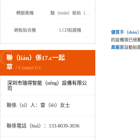
轉脈衝機
麵（miàn）板貼（tiē）膜機
網板貼合機
LCD貼膜機
優質
手（shǒ
的設備現已很難
產廠家
自動貼膜
C
聯（lián）係17.c一起
草
Contact Us
深圳市瑞得智能（néng）設備有限公
司
聯係（xì）人：雷（léi）女士
聯係電話（huà）：133-8039-3036