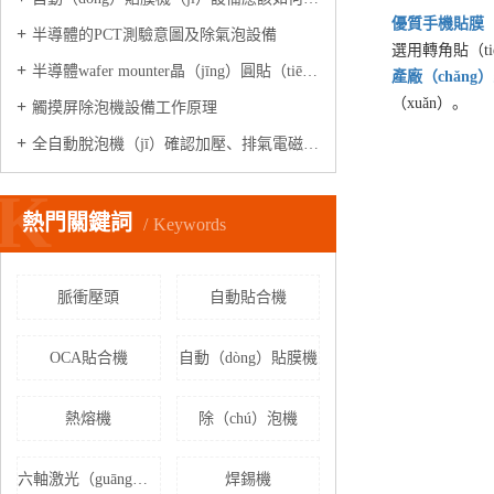
優質
手機貼膜（
半導體的PCT測驗意圖及除氣泡設備
選用轉角貼（t
半導體wafer mounter晶（jīng）圓貼（tiē）膜機是做什麽的?
產廠（chǎng
（xuǎn）。
觸摸屏除泡機設備工作原理
全自動脫泡機（jī）確認加壓、排氣電磁閥是否正常（cháng）工作?
K
熱門關鍵詞
Keywords
脈衝壓頭
自動貼合機
OCA貼合機
自動（dòng）貼膜機
熱熔機
除（chú）泡機
六軸激光（guāng）焊錫機（jī）
焊錫機