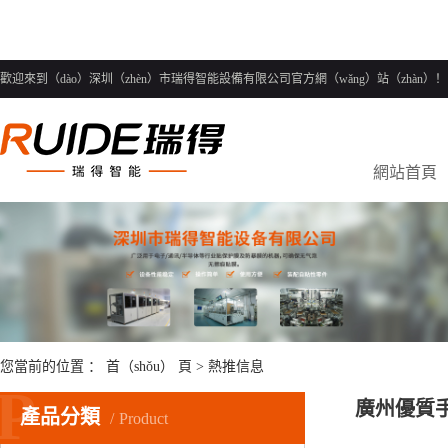
歡迎來到（dào）深圳（zhèn）市瑞得智能設備有限公司官方網（wǎng）站（zhàn）！
網站首頁
您當前的位置 ：
首（shǒu） 頁
>
熱推信息
P
廣州優質手
產品分類
Product