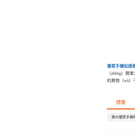
優質
手機貼膜
（zhěng）簡
的異物（wù）
標簽
廣州優質手機