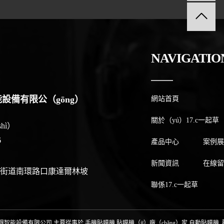
NAVIGATIO
設備有限公（gōng）
網站首頁
關於（yú）17.c一起草
（shì）
6
產品中心
案例展
新聞資訊
在線留
街道南環路口康達爾林坡
聯係17.c一起草
深圳市瑞得智能設備有限公司 主要從事於
手機貼膜機
,
貼膜機（jī）廠（chǎng）家
,
自動貼膜機
,