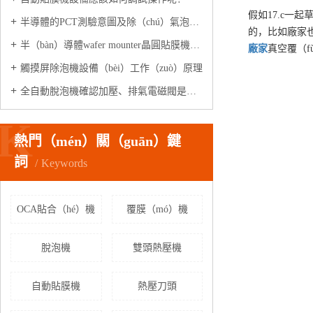
假如17.c一
半導體的PCT測驗意圖及除（chú）氣泡設備
的，比如廠家也
半（bàn）導體wafer mounter晶圓貼膜機是做什麽的?
廠家
真空覆（f
觸摸屏除泡機設備（bèi）工作（zuò）原理
全自動脫泡機確認加壓、排氣電磁閥是否正常工作?
K
熱門（mén）關（guān）鍵
詞
Keywords
OCA貼合（hé）機
覆膜（mó）機
脫泡機
雙頭熱壓機
自動貼膜機
熱壓刀頭