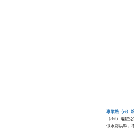
專業
熱（rè）
（chù）理避
似水膠烘幹，不會