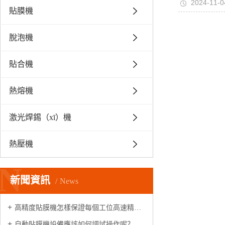
2024-11-0
貼膜機
脫泡機
貼合機
熱熔機
激光焊錫（xī）機
熱壓機
N
新聞資訊
News
高精度貼膜機怎樣保證每個工位高速精準（zhǔn）出膜（mó）的
自動貼膜機設備應該如何調試操作呢？