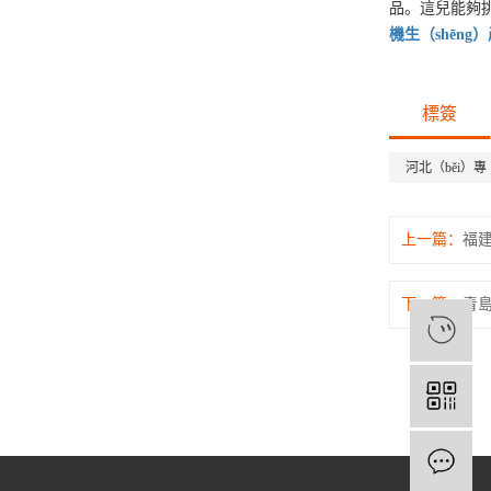
品。這兒能夠挑
機
生（shēng
標簽
河北（běi）專
上一篇：
福
下一篇：
青
1