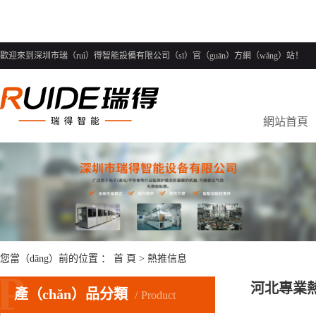
歡迎來到深圳市瑞（ruì）得智能設備有限公司（sī）官（guān）方網（wǎng）站！
網站首頁
您當（dāng）前的位置 ：
首 頁
>
熱推信息
P
河北專業熱
產（chǎn）品分類
Product