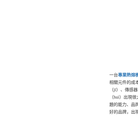
一台
專業
熱熔
相關元件的成本
（jī）、傳感
（huì）出現
題的能力、品牌
好的品牌，出現