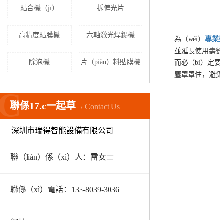
貼合機（jī）
拆偏光片
高精度貼膜機
六軸激光焊錫機
為（wéi）
專業
並延長使用壽數
除泡機
片（piàn）料貼膜機
而必（bì）定
塵罩罩住，避
C
聯係17.c一起草
Contact Us
深圳市瑞得智能設備有限公司
聯（lián）係（xì）人：雷女士
聯係（xì）電話：133-8039-3036