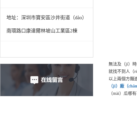
地址：深圳市寶安區沙井街道（dào）
南環路口康達爾林坡山工業區2棟
無法及（jí）時
就找不到人（r
以上兩個方麵
（jī）
廠（chǎ
（mài）瓜哪