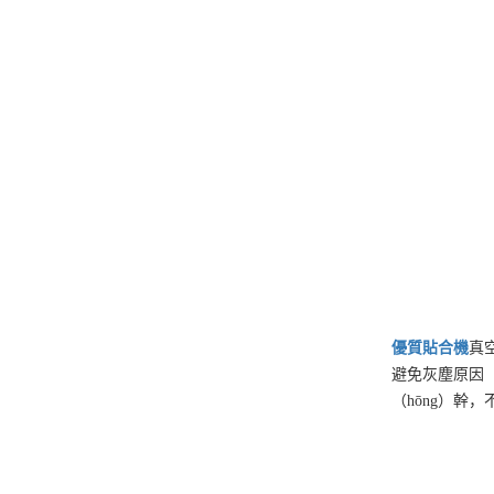
優質
貼合機
真
避免灰塵原因（y
（hōng）幹，