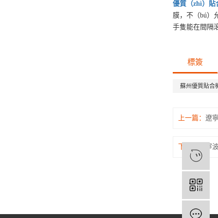
優質（zhì）
貼
膜，不（bú）
手隻能在間隔
標簽
蘇州優質貼合
上一篇：
遼寧
下一篇：
寧波
1