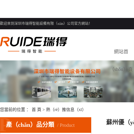
歡迎來到深圳市瑞得智能設備有限（xiàn）公司官方網站！
網站首
（shǒu）頁
您當前的位置 ：
首 頁
>
熱（rè）推信息（xī）
P
蘇州優（y
產（chǎn）品分類
Product