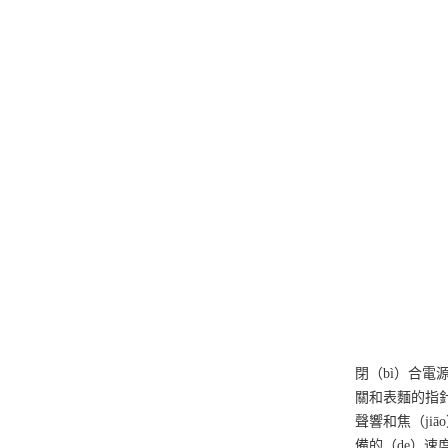
閉（bì）合電
關和表麵的指針
聲響和焦（ji
備的（de）速