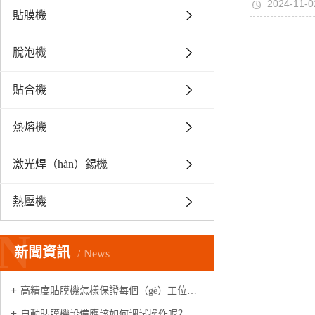
2024-11-0
貼膜機
脫泡機
貼合機
熱熔機
激光焊（hàn）錫機
熱壓機
N
新聞資訊
News
高精度貼膜機怎樣保證每個（gè）工位高速精（jīng）準出膜的
自動貼膜機設備應該如何調試操作呢？