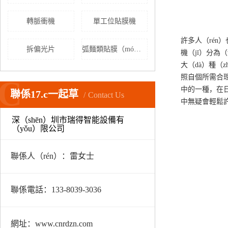
轉脈衝機
單工位貼膜機
許多人（rén
拆偏光片
弧麵類貼膜（mó）機（jī）
機（jī）分為
大（dà）種（z
照自個所需合理
C
中的一種，在
聯係17.c一起草
Contact Us
中無疑會輕鬆
深（shēn）圳市瑞得智能設備有
（yǒu）限公司
聯係人（rén）：雷女士
聯係電話：133-8039-3036
網址：www.cnrdzn.com