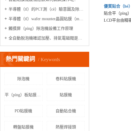
優質
貼合（hé
半導體（tǐ）的PCT測（cè）驗意圖及除氣泡（pào）設備（bèi）
貼合平（pín
半導體（tǐ）wafer mounter晶圓貼膜（mó）機是做什麽的?
LCD平台由精
觸摸屏（píng）除泡機設備工作原理
全自動脫泡機確認加壓、排氣電磁閥是否正常工作?
K
熱門關鍵詞
Keywords
除泡機
卷料貼膜機
平（píng）板貼膜（mó）機
貼膜機
PD貼膜機
自動貼合機
轉盤貼膜機
熱壓焊接頭