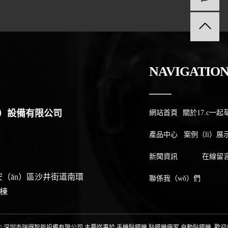
NAVIGATIO
g）設備有限公司
網站首頁
關於17.c一起
士
產品中心
案例（lì）展
新聞資訊
在線留
安（ān）區沙井街道南環
聯係我（wǒ）們
棟
ght © 深圳市瑞得智能設備有限公司 主要從事於
手機貼膜機
,
貼膜機廠家
,
自動貼膜機
, 歡