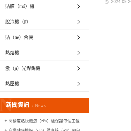
2024-09-2
貼膜（mó）機
脫泡機（jī）
貼（tiē）合機
熱熔機
激（jī）光焊錫機
熱壓機
N
新聞資訊
News
高精度貼膜機怎（zěn）樣保證每個工位高速精準出膜的
自動貼膜機設（shè）備應該（gāi）如何調試操作呢（ne）？