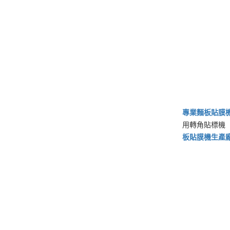
專業
麵板貼膜
用轉角貼標機（
板貼膜機
生產