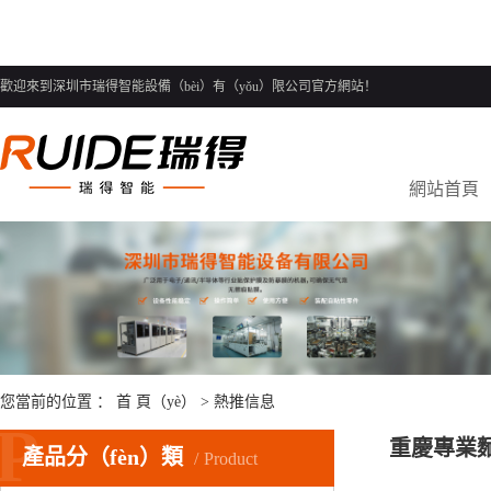
歡迎來到深圳市瑞得智能設備（bèi）有（yǒu）限公司官方網站！
網站首頁
您當前的位置 ：
首 頁（yè）
>
熱推信息
P
重慶專業
產品分（fèn）類
Product