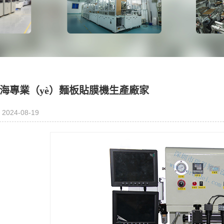
海專業（yè）麵板貼膜機生產廠家
2024-08-19