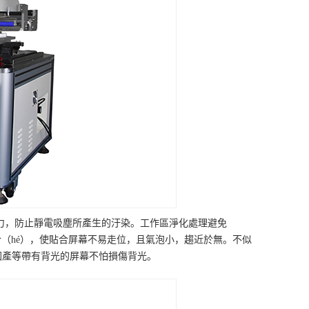
能力，防止靜電吸塵所產生的汙染。工作區淨化處理避免
）合（hé），使貼合屏幕不易走位，且氣泡小，趨近於無。不似
ss和國產等帶有背光的屏幕不怕損傷背光。