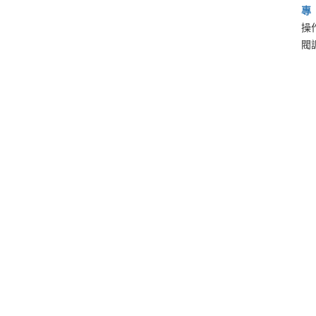
專（
操
閥