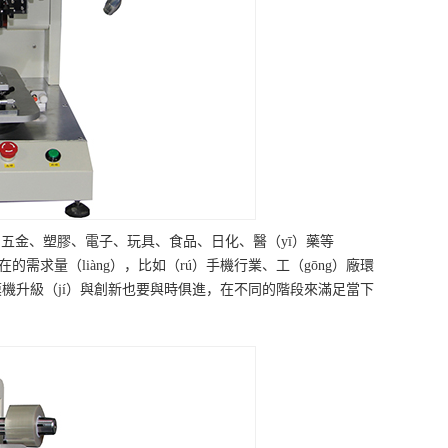
）、五金、塑膠、電子、玩具、食品、日化、醫（yī）藥等
的需求量（liàng），比如（rú）手機行業、工（gōng）廠環
機升級（jí）與創新也要與時俱進，在不同的階段來滿足當下