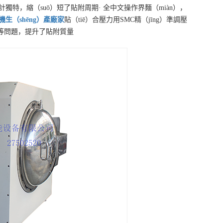
獨特，縮（suō）短了貼附周期· 全中文操作界麵（miàn），
機
生（shēng）產廠家
貼（tiē）合壓力用SMC精（jīng）準調壓
o）等問題，提升了貼附質量