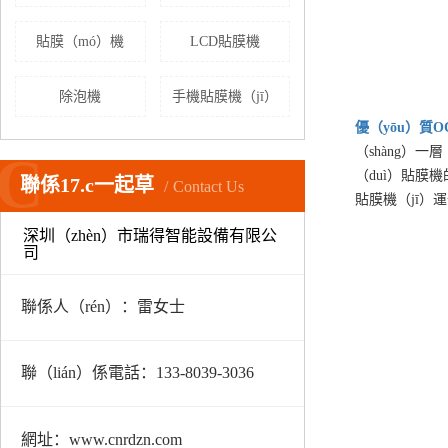
貼膜（mó）機
LCD貼膜機
除泡機
手機貼膜機（jī）
優（yōu）質
O
（shàng）
C
（duì）貼膜
聯係17.c一起草
Contact Us
貼膜機（jī）
深圳（zhèn）市瑞得智能設備有限公
司
聯係人（rén）：雷女士
聯（lián）係電話：133-8039-3036
網址：www.cnrdzn.com