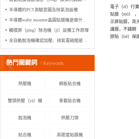
電子（zǐ）行
半導體的PCT測驗意圖及除氣泡設備
貼膜（mó） 
半導體wafer mounter晶圓貼膜機是做什（shí）麽的?
示屏貼膜，背光
護膜，不鏽鋼（
觸摸屏（píng）除泡機（jī）設備工作原理
膠貼（tiē）
全自動脫泡機確認加壓、排氣電磁閥是否正常工（gōng）作?
K
熱門關鍵詞
Keywords
熱壓機
網板貼合機
雙頭熱壓（yā）機
車載貼合機
脫泡機
熱壓刀頭
貼合機
高密度貼膜機