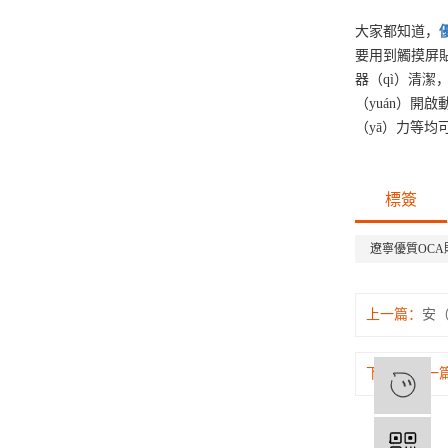
大家都知道，
要用到觸摸屏貼
器（qì）清潔
（yuán）開
（yā）力等均
標簽
遼寧優質OC
上一篇：
安（
下（xià）一
1