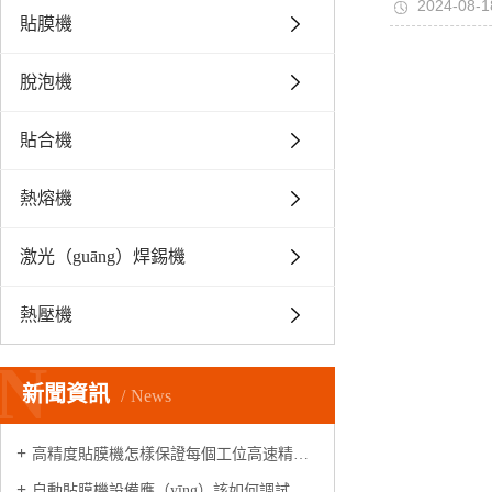
2024-08-1
貼膜機
脫泡機
貼合機
熱熔機
激光（guāng）焊錫機
熱壓機
N
新聞資訊
News
高精度貼膜機怎樣保證每個工位高速精準（zhǔn）出膜的
自動貼膜機設備應（yīng）該如何調試操作呢？