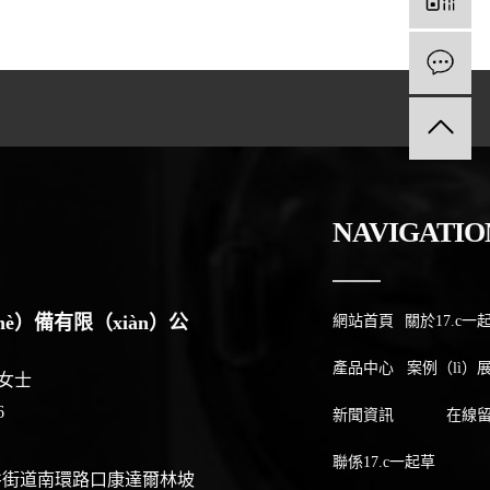
NAVIGATIO
è）備有限（xiàn）公
網站首頁
關於17.c一
產品中心
案例（lì）
éi）女士
6
新聞資訊
在線
聯係17.c一起草
井街道南環路口康達爾林坡