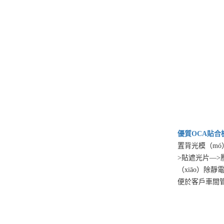
優質
OCA貼合
置背光模（mó
>貼遮光片—>壓
（xiāo）除
便於客戶車間管