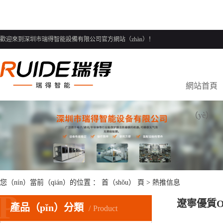
歡迎來到深圳市瑞得智能設備有限公司官方網站（zhàn）！
網站首頁
（yè）
您（nín）當前（qián）的位置 ：
首（shǒu） 頁
>
熱推信息
P
遼寧優質
產品（pǐn）分類
Product