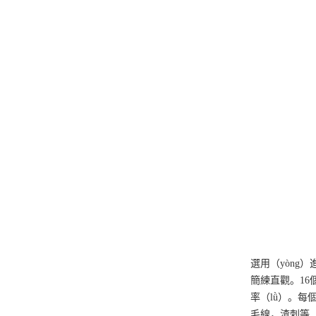
選用（yòng
簡練直觀。1
率（lǜ）。每
毛線，渣刺等（