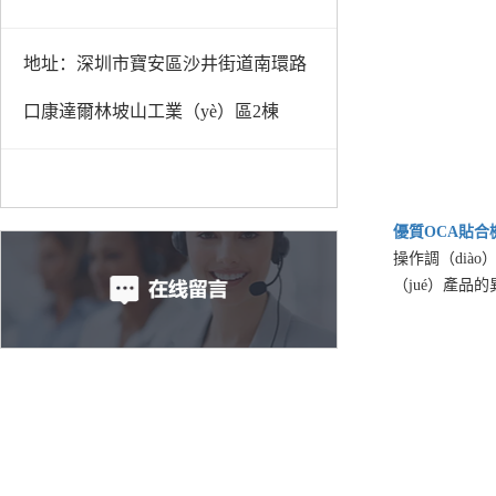
地址：深圳市寶安區沙井街道南環路
口康達爾林坡山工業（yè）區2棟
優質
OCA貼合
操作調（diào
（jué）產品的